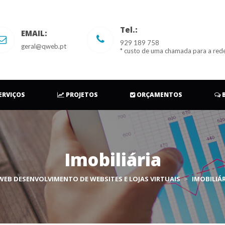
Tel.:
EMAIL:
929 189 758 
geral@qweb.pt
* custo de uma chamada para a red
 
 
 
ERVIÇOS
 
PROJETOS
 
ORÇAMENTOS
 
Imobiliária
EB DESENVOLVIMENTO DE WEBSITES E LOJAS VIRTUAIS
 > 
IMOBILIÁR