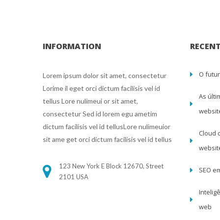
INFORMATION
RECENT
O futu
Lorem ipsum dolor sit amet, consectetur 
Lorime il eget orci dictum facilisis vel id 
As últ
tellus Lore nulimeui or sit amet, 
websit
consectetur Sed id lorem egu ametim 
dictum facilisis vel id tellusLore nulimeuior 
Cloud 
it ame get orci dictum facilisis vel id tellu
websi
123 New York E Block 12670, Street
SEO em
 2101 USA
Intelig
web