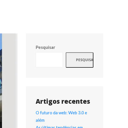
Pesquisar
PESQUISAR
Artigos recente
O futuro da web: Web 3.0 e 
além
As últimas tendências em 