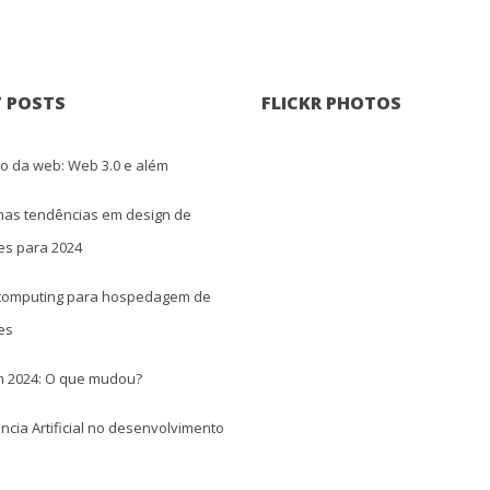
 POSTS
FLICKR PHOTOS
ro da web: Web 3.0 e além
imas tendências em design de 
es para 2024
computing para hospedagem de 
te
 2024: O que mudou?
ência Artificial no desenvolvimento 