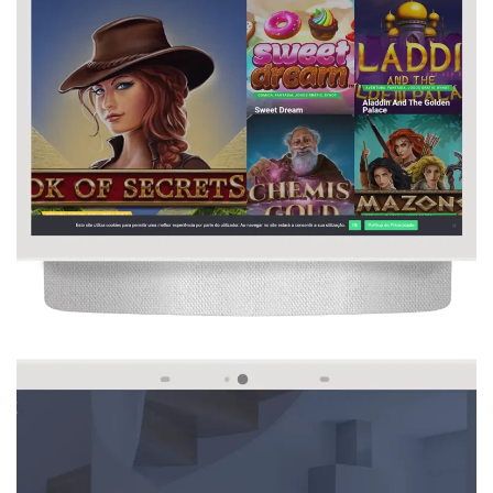
, 
, 
, 
, 
Design Gráfico
Jogos Online
Seo
Web Design
Website
Desenvolvimento De Um Website De Jogos 
Online
 
, 
, 
, 
Construção e Reabilitação de Edificio
Design Gráfico
Seo
Web 
, 
Design
Website