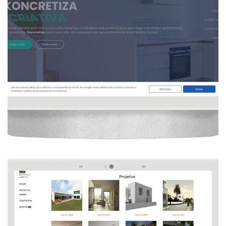
Desenvolimentos De Um Website Para 
Uma Construtora
 
, 
, 
, 
, 
Arquitetura
Design Gráfico
Seo
Web Design
Website
Desenvolvimento De Um Website De 
Arquitetura