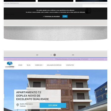
, 
, 
, 
, 
Design Gráfico
Imobiliária
Seo
Web Design
Website
Desenvolvimento De Website Imobiliário 
Personalizado
 