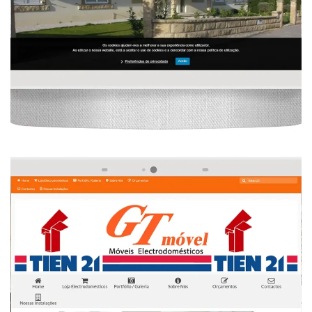
, 
, 
, 
, 
Design Gráfico
Mobiliário
Seo
Web Design
Website
Desenvolvimento De Website De 
Mobiliário
 