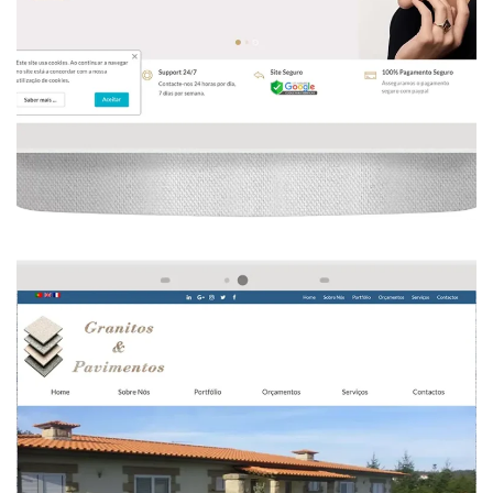
, 
, 
, 
, 
Design Gráfico
Granitos e Pavimento
Seo
Web Design
Website
Desenvolvimento De Website De Granitos 
E Pavimento
 