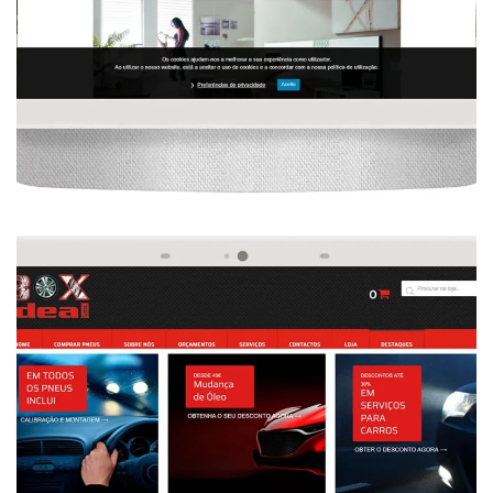
, 
, 
, 
Mecânica Automóvel
Seo
Web Design
Website
Desenvolvimento De Website De Mecânica 
Automóvel
 