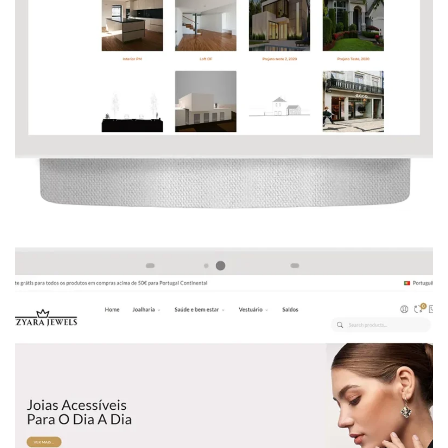
 
, 
, 
, 
, 
Design Gráfico
Joalheria
Seo
Web Design
Website
Desenvolvimento De Loja Online De Joia
 