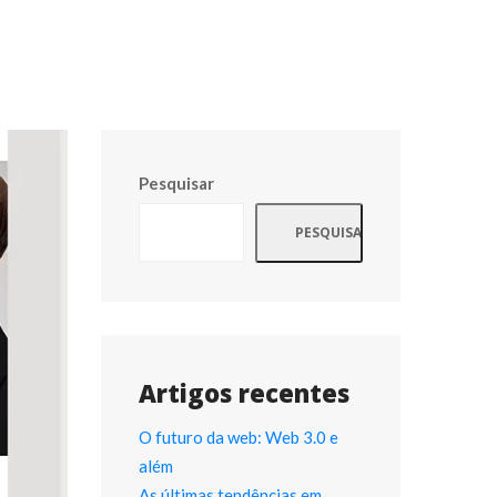
Pesquisar
PESQUISAR
Artigos recente
O futuro da web: Web 3.0 e 
além
As últimas tendências em 