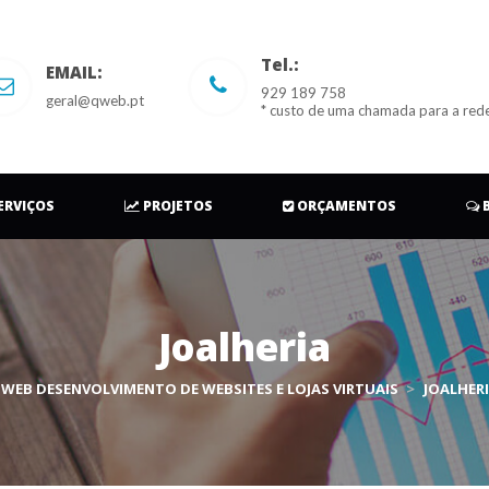
Tel.:
EMAIL:
929 189 758 
geral@qweb.pt
* custo de uma chamada para a red
 
 
 
ERVIÇOS
 
PROJETOS
 
ORÇAMENTOS
 
Joalheria
WEB DESENVOLVIMENTO DE WEBSITES E LOJAS VIRTUAIS
 > 
JOALHER