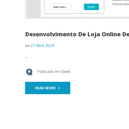
Desenvolvimento De Loja Online D
 
em
27 Abril, 2024
 ... 
 Publicado em 
Qweb
READ MORE