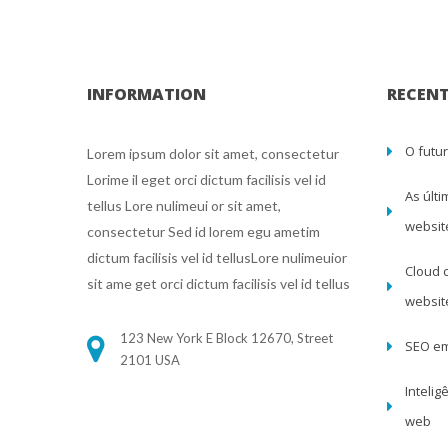
INFORMATION
RECENT
O futu
Lorem ipsum dolor sit amet, consectetur 
Lorime il eget orci dictum facilisis vel id 
As últ
tellus Lore nulimeui or sit amet, 
websit
consectetur Sed id lorem egu ametim 
dictum facilisis vel id tellusLore nulimeuior 
Cloud 
it ame get orci dictum facilisis vel id tellu
websi
123 New York E Block 12670, Street
SEO em
 2101 USA
Intelig
web