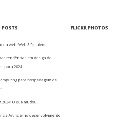
 POSTS
FLICKR PHOTOS
ro da web: Web 3.0 e além
imas tendências em design de 
es para 2024
computing para hospedagem de 
te
 2024: O que mudou?
ência Artificial no desenvolvimento 